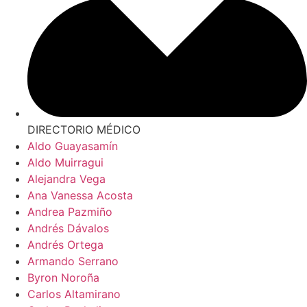
DIRECTORIO MÉDICO
Aldo Guayasamín
Aldo Muirragui
Alejandra Vega
Ana Vanessa Acosta
Andrea Pazmiño
Andrés Dávalos
Andrés Ortega
Armando Serrano
Byron Noroña
Carlos Altamirano