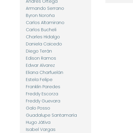
Andrés Ortega
Armando Serrano
Byron Noroña
Carlos Altamirano
Carlos Bucheli
Charles Hidalgo
Daniela Caicedo
Diego Terán
Edison Ramos
Edwar Alvarez
Eliana Charfuelán
Estela Felipe
Franklin Paredes
Freddy Escorza
Freddy Guevara
Galo Posso
Guadalupe Santamaría
Hugo Játiva
Isabel Vargas