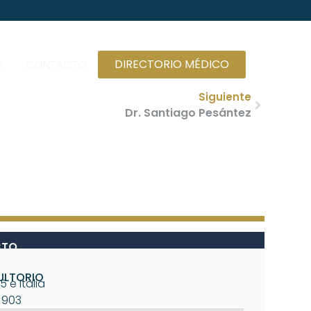
DIRECTORIO MÉDICO
S
CONTACTO
Siguiente
Dr. Santiago Pesántez
CTO
ULTORIO
 e Italia
a 903