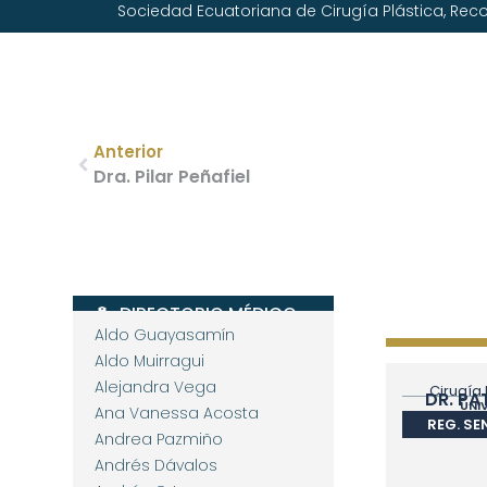
Sociedad Ecuatoriana de Cirugía Plástica, Reco
Anterior
Dra. Pilar Peñafiel
DIRECTORIO MÉDICO
Aldo Guayasamín
Aldo Muirragui
Alejandra Vega
Cirugía 
DR. PA
UNI
Ana Vanessa Acosta
BUE
REG. SE
Andrea Pazmiño
Andrés Dávalos