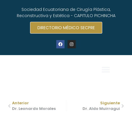
Sociedad Ecuatoriana de Cirugía Plástica,
Reconstructiva y Estética - CAPITULO PICHINCHA
DIRECTORIO MÉDICO SECPRE
Dr. Ivo Moreno
Anterior
Siguiente
Dr. Leonardo Morales
Dr. Aldo Muirragui