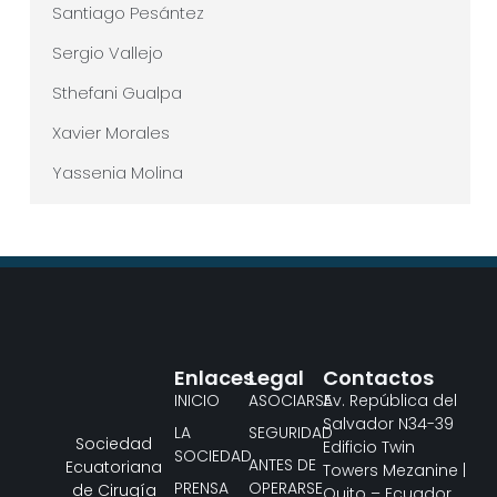
Santiago Pesántez
Sergio Vallejo
Sthefani Gualpa
Xavier Morales
Yassenia Molina
Enlaces
Legal
Contactos
INICIO
ASOCIARSE
Av. República del
Salvador N34-39
LA
SEGURIDAD
Sociedad
Edificio Twin
SOCIEDAD
ANTES DE
Ecuatoriana
Towers Mezanine |
PRENSA
OPERARSE
de Cirugía
Quito – Ecuador