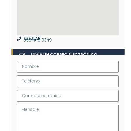
CELULAR
098 448 9349
ENVÍA UN CORREO ELECTRÓNICO