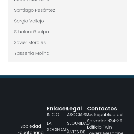
Santiago Pesántez
Sergio Vallejo
Sthefani Gualpa
Xavier Morales
Yassenia Molina
Enlaces
Legal
Contactos
INICIO
ASOCIARSE
Av. República del
Salvador N34-39
LA
SEGURIDAD
Sociedad
Edificio Twin
SOCIEDAD
ANTES DE
Ecuatoriana
Towers Mezanine |