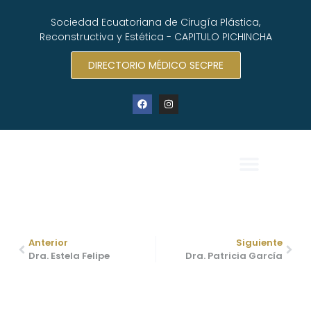
Sociedad Ecuatoriana de Cirugía Plástica,
Reconstructiva y Estética - CAPITULO PICHINCHA
DIRECTORIO MÉDICO SECPRE
Dr. Pablo Gallegos
Anterior
Siguiente
Dra. Estela Felipe
Dra. Patricia García